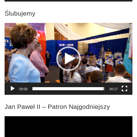
Ślubujemy
Odtwarzacz
video
00:00
00:17
Jan Paweł II – Patron Najgodniejszy
Odtwarzacz
video