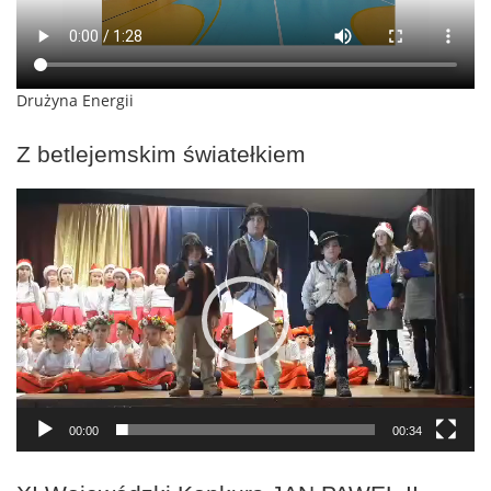
Drużyna Energii
Z betlejemskim światełkiem
Odtwarzacz
video
00:00
00:34