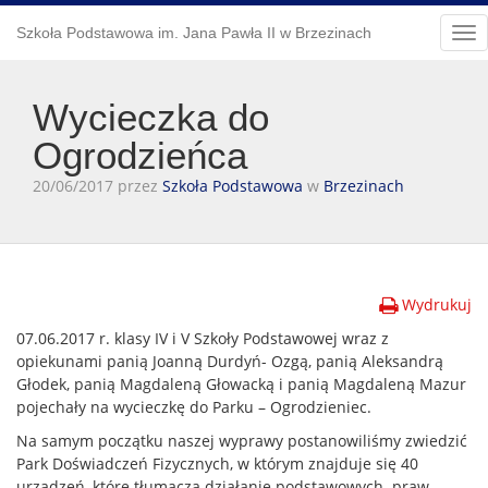
Szkoła Podstawowa im. Jana Pawła II w Brzezinach
Tog
nav
Wycieczka do
Ogrodzieńca
20/06/2017 przez
Szkoła Podstawowa
w
Brzezinach
Wydrukuj
07.06.2017 r. klasy IV i V Szkoły Podstawowej wraz z
opiekunami panią Joanną Durdyń- Ozgą, panią Aleksandrą
Głodek, panią Magdaleną Głowacką i panią Magdaleną Mazur
pojechały na wycieczkę do Parku – Ogrodzieniec.
Na samym początku naszej wyprawy postanowiliśmy zwiedzić
Park Doświadczeń Fizycznych, w którym znajduje się 40
urządzeń, które tłumaczą działanie podstawowych praw