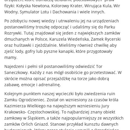
fizyki: Kołyska Newtona, Kolorowy Krater, Wirująca Kula, Wir
Wodny, Symulator Lotu i Dachowania i wiele innych.
Po zdobyciu nowej wiedzy i utrwaleniu jej na urządzeniach
postanowiliśmy troszkę odpocząć i udaliśmy się do Parku
Rozrywki. Tutaj znajdował się jeden z największych zamków
dmuchanych w Polsce, Karuzela Wiedeńska, Zamek Rycerski
oraz huśtawki i zjeżdżalnie. Mieliśmy również chwilkę aby
zjeść lody, gofry lub pyszne kanapki, które przygotowały
mamy.
Najedzeni i pełni sił postanowiliśmy odwiedzić Tor
Saneczkowy. Każdy z nas mógł osobiście go przetestować. W
skrócie można opisać przejażdżkę na torze jako dobrą
zabawę, emocje i adrenalinę.
Kolejnym punktem naszej wycieczki było zwiedzenia ruin
Zamku Ogrodzieniec. Został on wzniesiony za czasów króla
Kazimierza Wielkiego na najwyższym wzniesieniu Jury
Krakowsko- Częstochowskiej. To najbardziej znany obiekt
zamkowy w Śląskiem, a także najpopularniejszy ze wszystkich
zamków Orlich Gniazd. Stanowi przykład kunsztu dawnych