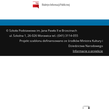
© Szkoła Podstawowa im. Jana Pawła II w Brzezinach
ul. Szkolna 1, 26-026 Morawica tel.: (041) 3114-055
Projekt szablonu dofinansowano ze środków Ministra Kultury i
Dziedzictwa Narodowego
Informacje o projekcie