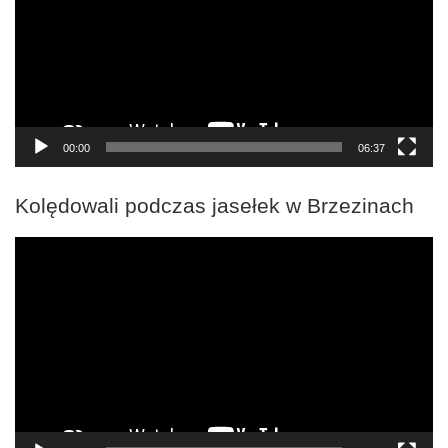
00:00
06:37
Kolędowali podczas jasełek w Brzezinach
Odtwarzacz
video