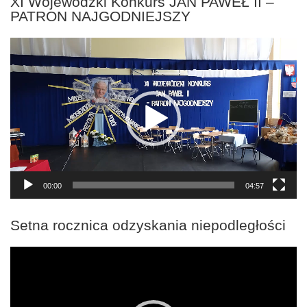
XI Wojewódzki Konkurs JAN PAWEŁ II –
PATRON NAJGODNIEJSZY
Odtwarzacz
video
00:00
04:57
Setna rocznica odzyskania niepodległości
Odtwarzacz
video