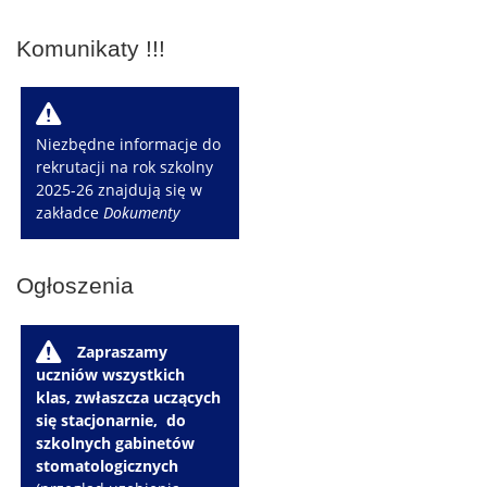
Komunikaty !!!
W
Niezbędne informacje do
rekrutacji na rok szkolny
2025-26 znajdują się w
zakładce
Dokumenty
Ogłoszenia
W
Zapraszamy
uczniów wszystkich
klas, zwłaszcza uczących
się stacjonarnie, do
szkolnych gabinetów
stomatologicznych