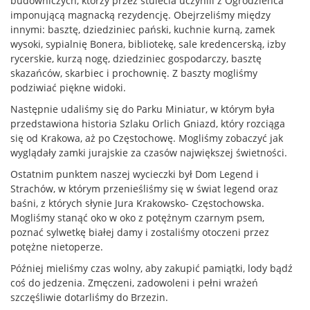
budowniczych, którzy przez stulecia uczynili z Ogrodzieńca
imponującą magnacką rezydencję. Obejrzeliśmy między
innymi: basztę, dziedziniec pański, kuchnie kurną, zamek
wysoki, sypialnię Bonera, bibliotekę, sale kredencerską, izby
rycerskie, kurzą nogę, dziedziniec gospodarczy, basztę
skazańców, skarbiec i prochownię. Z baszty mogliśmy
podziwiać piękne widoki.
Następnie udaliśmy się do Parku Miniatur, w którym była
przedstawiona historia Szlaku Orlich Gniazd, który rozciąga
się od Krakowa, aż po Częstochowę. Mogliśmy zobaczyć jak
wyglądały zamki jurajskie za czasów największej świetności.
Ostatnim punktem naszej wycieczki był Dom Legend i
Strachów, w którym przenieśliśmy się w świat legend oraz
baśni, z których słynie Jura Krakowsko- Częstochowska.
Mogliśmy stanąć oko w oko z potężnym czarnym psem,
poznać sylwetkę białej damy i zostaliśmy otoczeni przez
potężne nietoperze.
Później mieliśmy czas wolny, aby zakupić pamiątki, lody bądź
coś do jedzenia. Zmęczeni, zadowoleni i pełni wrażeń
szczęśliwie dotarliśmy do Brzezin.