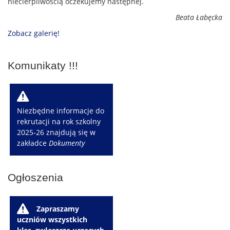
niecierpliwością oczekujemy następnej.
Beata Łabęcka
Zobacz galerię!
Komunikaty !!!
W
Niezbędne informacje do
rekrutacji na rok szkolny
2025-26 znajdują się w
zakładce
Dokumenty
Ogłoszenia
W
Zapraszamy
uczniów wszystkich