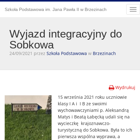
Szkoła Podstawowa im. Jana Pawła II w Brzezinach
Tog
nav
Wyjazd integracyjny do
Sobkowa
24/09/2021 przez
Szkoła Podstawowa
w
Brzezinach
Wydrukuj
15 września 2021 roku uczniowie
klasy I A i I B ze swoimi
wychowawczyniami p. Aleksandrą
Matys i Beatą Łabęcką udali się na
wycieczkę krajoznawczo-
turystyczną do Sobkowa. Była to ich
pierwsza wspólna wyprawa, a