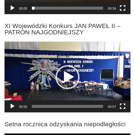
00:00
00:34
XI Wojewódzki Konkurs JAN PAWEŁ II –
PATRON NAJGODNIEJSZY
Odtwarzacz
video
00:00
04:57
Setna rocznica odzyskania niepodległości