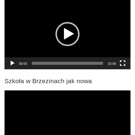
Odtwarzacz
video
00:00
02:06
Szkoła w Brzezinach jak nowa
Odtwarzacz
video