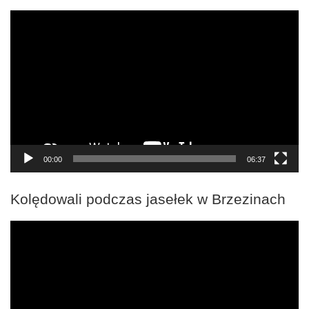
Odtwarzacz
video
00:00
06:37
Kolędowali podczas jasełek w Brzezinach
Odtwarzacz
video