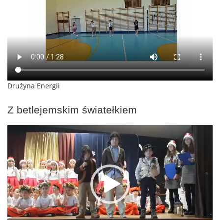
Drużyna Energii
Z betlejemskim światełkiem
Odtwarzacz
video