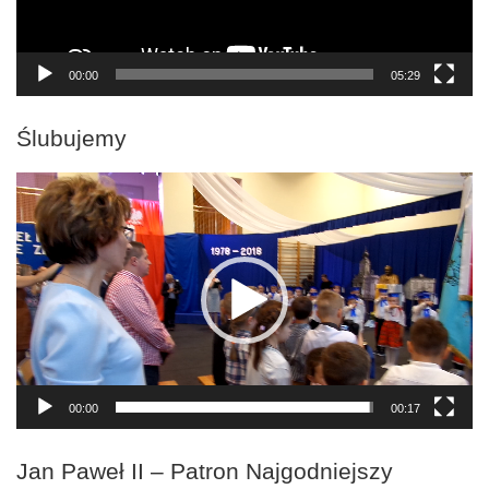
00:00
05:29
Ślubujemy
Odtwarzacz
video
00:00
00:17
Jan Paweł II – Patron Najgodniejszy