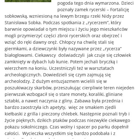
pogoda tego dnia wymarzona. Dzieci
poznały zamek rycerski – Fortalicję
sobkowską, wzniesioną na lewym brzegu rzeki Nidy przez
Stanisława Sobka. Podczas spotkania z „rycerzem”, który
barwnie opowiadał o tym miejscu i życiu jego mieszkańców
mogli przymierzyć części zbroi rycerskich oraz obejrzeć i
wziąć do ręki dawny oręż. Chłopcy na chwilę stali się
giermkami, a dziewczynki były nazywane przez „rycerza”
białogłowami.
Ciekawscy doświadczyli jak czuje się człowiek
zamknięty w dybach lub kunie. Potem jechali bryczką i
wierzchem na koniu. Uczestniczyli też w warsztatach
archeologicznych. Dowiedzieli się czym zajmują się
archeolodzy. Z dużym entuzjazmem wcielili się w
poszukiwaczy skarbów, przeszukując cierpliwie teren niejeden
pierwszak wzbogacił się o stare monety, koraliki, gliniane
sztabki, a nawet naczynia z gliny. Zabawa była przednia i
bardzo zaostrzyła ich apetyty, więc ze smakiem zjedli
kiełbaski z grilla i pieczony chlebek. Następnie poznali tryb i
życie pięknych, dzikich ptaków podczas niezwykle ciekawego
pokazu sokolniczego. Czas wolny i spacer po parku dopełnił
całości. Wycieczka wszystkim się bardzo podobała i z