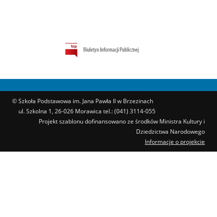
© Szkoła Podstawowa im. Jana Pawła II w Brzezinach
ul. Szkolna 1, 26-026 Morawica tel.: (041) 3114-055
Projekt szablonu dofinansowano ze środków Ministra Kultury i
Dziedzictwa Narodowego
Informacje o projekcie