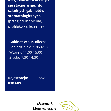
klas, zwłaszcza uczących
się stacjonarnie, do
szkolnych gabinetów
stomatologicznych
(
przegląd uzębienia,
profilaktyka, leczenie
)
Gabinet w S.P. Bilcza:
Gabinet w S.P. Brzeziny:
Poniedziałek: 7.30-14.30
Wtorek: 7.30-10.30
Wtorek: 11.00-15.00
Czwartek: 7.30-15.30
Środa: 7.30-14.30
Piątek: 7.30-14.30
Rejestracja: 882
038 609