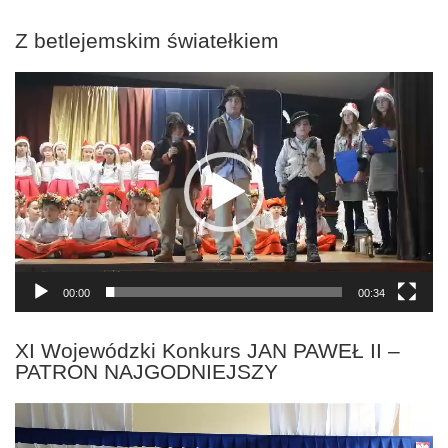
Z betlejemskim światełkiem
Odtwarzacz
video
00:00
00:34
XI Wojewódzki Konkurs JAN PAWEŁ II –
PATRON NAJGODNIEJSZY
Odtwarzacz
video