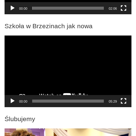
00:00
02:06
Szkoła w Brzezinach jak nowa
Odtwarzacz
video
00:00
05:29
Ślubujemy
Odtwarzacz