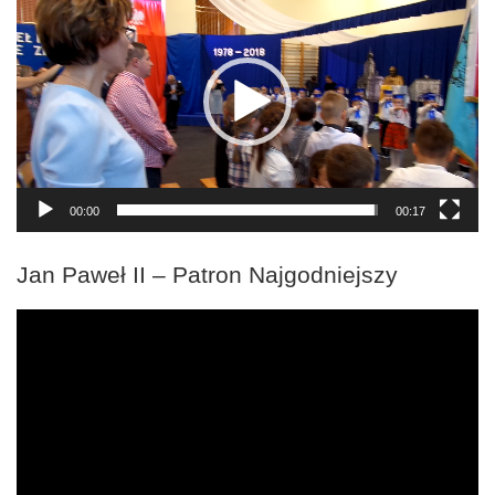
video
00:00
00:17
Jan Paweł II – Patron Najgodniejszy
Odtwarzacz
video