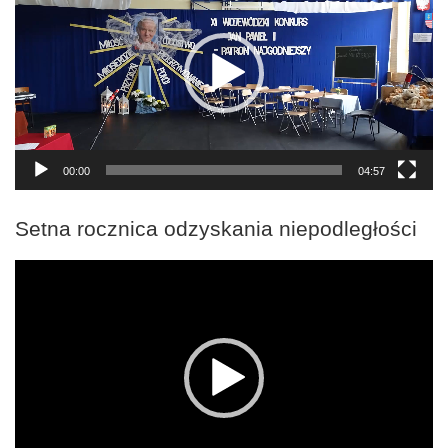
00:00
04:57
Setna rocznica odzyskania niepodległości
Odtwarzacz
video