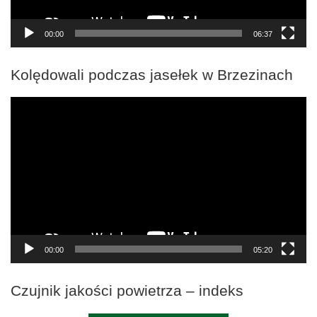
00:00
06:37
Kolędowali podczas jasełek w Brzezinach
Odtwarzacz
video
00:00
05:20
Czujnik jakości powietrza – indeks