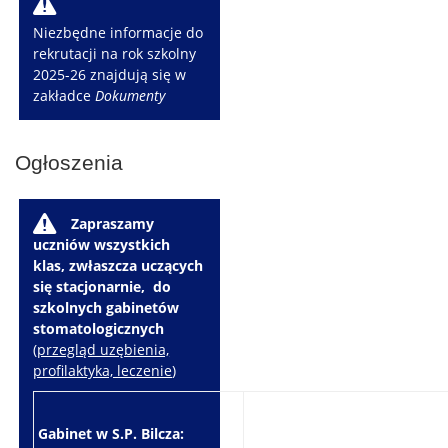
W
Niezbędne informacje do
rekrutacji na rok szkolny
2025-26 znajdują się w
zakładce
Dokumenty
Ogłoszenia
W
Zapraszamy
uczniów wszystkich
klas, zwłaszcza uczących
się stacjonarnie, do
szkolnych gabinetów
stomatologicznych
(
przegląd uzębienia,
profilaktyka, leczenie
)
Gabinet w S.P. Bilcza:
Gabinet w S.P. Brzeziny: