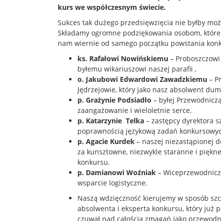
kurs we współczesnym świecie.
Sukces tak dużego przedsięwzięcia nie byłby możl
Składamy ogromne podziękowania osobom, które w
nam wiernie od samego początku powstania konku
ks. Rafałowi Nowińskiemu
– Proboszczowi 
byłemu wikariuszowi naszej parafii ,
o. Jakubowi Edwardowi Zawadzkiemu
– P
Jędrzejowie, który jako nasz absolwent du
p. Grażynie Podsiadło
– byłej Przewodniczą
zaangażowanie i wieloletnie serce.
p. Katarzynie Telka
– zastępcy dyrektora sz
poprawnością językową zadań konkursowy
p. Agacie Kurdek
– naszej niezastąpionej 
za kunsztowne, niezwykle staranne i pięk
konkursu.
p. Damianowi Woźniak
– Wiceprzewodnicz
wsparcie logistyczne.
Naszą wdzięczność kierujemy w sposób sz
absolwenta i eksperta konkursu, który już
czuwał nad całością zmagań jako przewodni