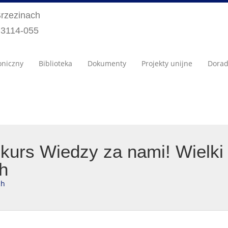
Brzezinach
) 3114-055
oniczny
Biblioteka
Dokumenty
Projekty unijne
Dora
kurs Wiedzy za nami! Wielki 
h
ch