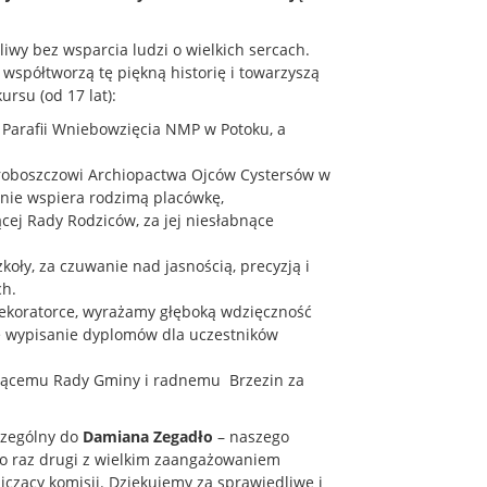
iwy bez wsparcia ludzi o wielkich sercach.
spółtworzą tę piękną historię i towarzyszą
rsu (od 17 lat):
Parafii Wniebowzięcia NMP w Potoku, a
roboszczowi Archiopactwa Ojców Cystersów w
mnie wspiera rodzimą placówkę,
cej Rady Rodziców, za jej niesłabnące
koły, za czuwanie nad jasnością, precyzją i
ch.
dekoratorce, wyrażamy głęboką wdzięczność
ne wypisanie dyplomów dla uczestników
ącemu Rady Gminy i radnemu Brzezin za
czególny do
Damiana Zegadło
– naszego
 po raz drugi z wielkim zaangażowaniem
czący komisji. Dziękujemy za sprawiedliwe i