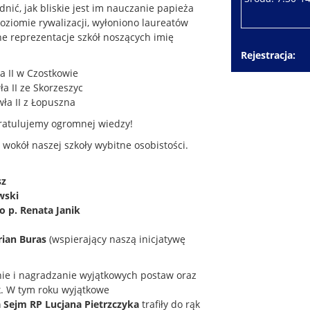
nić, jak bliskie jest im nauczanie papieża
poziomie rywalizacji, wyłoniono laureatów
ne reprezentacje szkół noszących imię
Rejestracja
a II w Czostkowie
a II ze Skorzeszyc
ła II z Łopuszna
ratulujemy ogromnej wiedzy!
wokół naszej szkoły wybitne osobistości.
sz
wski
 p. Renata Janik
rian Buras
(wspierający naszą inicjatywę
nie i nagradzanie wyjątkowych postaw oraz
. W tym roku wyjątkowe
RP Lucjana Pietrzczyka
trafiły do rąk