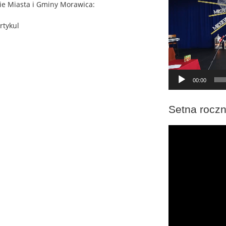
nie Miasta i Gminy Morawica:
rtykul
00:00
Setna roczn
Odtwarzacz
video