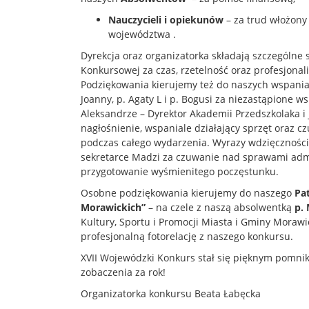
Nauczycieli i opiekunów
– za trud włożony
województwa .
Dyrekcja oraz organizatorka składają szczególne
Konkursowej za czas, rzetelność oraz profesjon
Podziękowania kierujemy też do naszych wspaniały
Joanny, p. Agaty L i p. Bogusi za niezastąpione w
Aleksandrze – Dyrektor Akademii Przedszkolaka i 
nagłośnienie, wspaniale działający sprzęt oraz 
podczas całego wydarzenia. Wyrazy wdzięczności
sekretarce Madzi za czuwanie nad sprawami admi
przygotowanie wyśmienitego poczęstunku.
Osobne podziękowania kierujemy do naszego
Pa
Morawickich”
– na czele z naszą absolwentką
p.
Kultury, Sportu i Promocji Miasta i Gminy Moraw
profesjonalną fotorelację z naszego konkursu.
XVII Wojewódzki Konkurs stał się pięknym pomni
zobaczenia za rok!
Organizatorka konkursu Beata Łabęcka