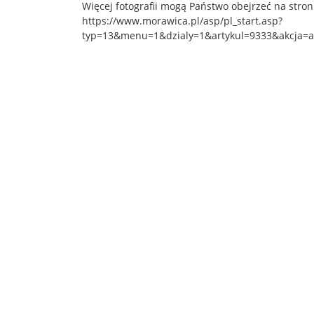
Więcej fotografii mogą Państwo obejrzeć na stro
https://www.morawica.pl/asp/pl_start.asp?
typ=13&menu=1&dzialy=1&artykul=9333&akcja=a