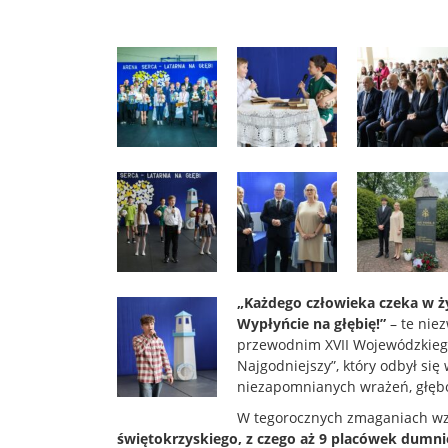
„Każdego człowieka czeka w życ
Wypłyńcie na głębię!”
– te nie
przewodnim XVII Wojewódzkiego
Najgodniejszy”, który odbył się 
niezapomnianych wrażeń, głębo
W tegorocznych zmaganiach wz
świętokrzyskiego, z czego aż 9 placówek dumnie