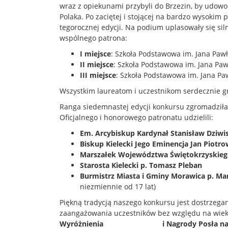
wraz z opiekunami przybyli do Brzezin, by udowod
Polaka. Po zaciętej i stojącej na bardzo wysokim 
tegorocznej edycji. Na podium uplasowały się sil
wspólnego patrona:
I miejsce
: Szkoła Podstawowa im. Jana Pawł
II miejsce
: Szkoła Podstawowa im. Jana Pawł
III miejsce
: Szkoła Podstawowa im. Jana Paw
Wszystkim laureatom i uczestnikom serdecznie g
Ranga siedemnastej edycji konkursu zgromadziła 
Oficjalnego i honorowego patronatu udzielili:
Em. Arcybiskup Kardynał Stanisław Dziwi
Biskup Kielecki Jego Eminencja Jan Piotro
Marszałek Województwa Świętokrzyskiego
Starosta Kielecki p. Tomasz Pleban
Burmistrz Miasta i Gminy Morawica p. Ma
niezmiennie od 17 lat)
Piękną tradycją naszego konkursu jest dostrzega
zaangażowania uczestników bez względu na wiek
Wyróżnienia i Nagrody Posła na Sejm 