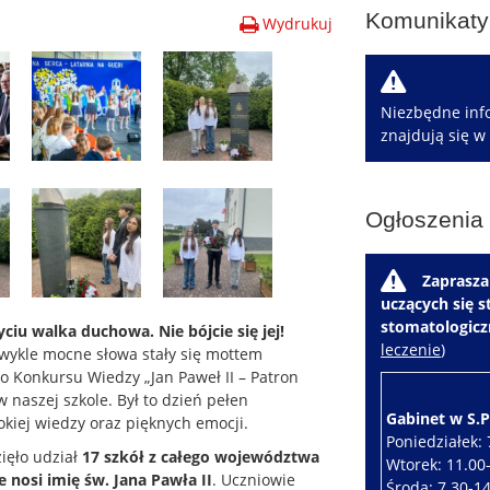
Komunikaty 
Wydrukuj
W
Niezbędne info
znajdują się w
Ogłoszenia
W
Zaprasza
uczących się 
stomatologic
iu walka duchowa. Nie bójcie się jej!
leczenie
)
zwykle mocne słowa stały się mottem
 Konkursu Wiedzy „Jan Paweł II – Patron
w naszej szkole. Był to dzień pełen
Gabinet w S.P.
kiej wiedzy oraz pięknych emocji.
Poniedziałek: 
ięło udział
17 szkół z całego województwa
Wtorek: 11.00
 nosi imię św. Jana Pawła II
. Uczniowie
Środa: 7.30-1