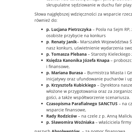
skrupulatne sędziowanie w duchu fair play
Słowa najgłębszej wdzięczności za wsparcie rzecz
również do:
p. Lucjana Pietrzczyka
– Posła na Sejm RP,
osobiste przybycie na konkurs
p
.
Renaty Janik
– Marszałek Województwa Św
nasz konkurs, uświetnienie wydarzenia swo
p. Tomasza Plebana
– Starosty Kieleckiego
Księdza Kanonika Józefa Knapa
– proboszc
i finansowe,
p. Mariana Burasa
– Burmistrza Miasta i G
inicjatywy oraz ufundowanie pucharów i upo
p. Krzysztofa Kubickiego
– Dyrektora nasze
włożone w przygotowania oraz za zorganiz
gości, a także współtworzenie scenariusza.
Czasopisma Parafialnego SANCTUS
– na cz
wsparcie finansowe,
Rady Rodziców
– na czele z p. Anną Malic
p. Sławomira Woźniaka
– właściciela firm
naszych
Absolwentów
– za pomoc finansową,