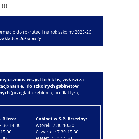
!!!
rmacje do rekrutacji na rok szkolny 2025-26
 zakładce
Dokumenty
my uczniów wszystkich klas, zwłaszcza
stacjonarnie, do szkolnych gabinetów
znych
(
przegląd uzębienia, profilaktyka,
 Bilcza:
Gabinet w S.P. Brzeziny:
7.30-14.30
Wtorek: 7.30-10.30
-15.00
Czwartek: 7.30-15.30
4.30
Piątek: 7.30-14.30