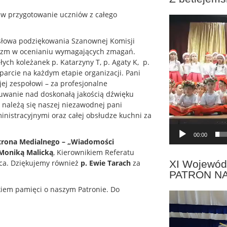
 w przygotowanie uczniów z całego
Odtwarzacz
video
 słowa podziękowania Szanownej Komisji
alizm w ocenianiu wymagających zmagań.
ch koleżanek p. Katarzyny T, p. Agaty K, p.
sparcie na każdym etapie organizacji. Pani
jej zespołowi – za profesjonalne
czuwanie nad doskonałą jakością dźwięku
 należą się naszej niezawodnej pani
nistracyjnymi oraz całej obsłudze kuchni za
00:00
trona Medialnego – „Wiadomości
 Moniką Malicką
, Kierownikiem Referatu
XI Wojewód
ica. Dziękujemy również
p. Ewie Tarach
za
PATRON N
kiem pamięci o naszym Patronie. Do
Odtwarzacz
video