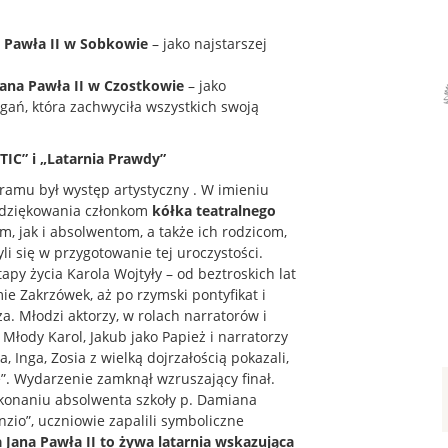
a Pawła II w Sobkowie
– jako najstarszej
Jana Pawła II w Czostkowie
– jako
gań, która zachwyciła wszystkich swoją
TIC” i „Latarnia Prawdy”
amu był występ artystyczny . W imieniu
podziękowania członkom
kółka teatralnego
 jak i absolwentom, a także ich rodzicom,
i się w przygotowanie tej uroczystości.
py życia Karola Wojtyły – od beztroskich lat
e Zakrzówek, aż po rzymski pontyfikat i
. Młodzi aktorzy, w rolach narratorów i
 Młody Karol, Jakub jako Papież i narratorzy
, Inga, Zosia z wielką dojrzałością pokazali,
”. Wydarzenie zamknął wzruszający finał.
ykonaniu absolwenta szkoły p. Damiana
enzio”, uczniowie zapalili symboliczne
 Jana Pawła II to żywa latarnia wskazująca