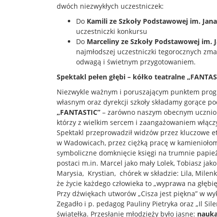
dwóch niezwykłych uczestniczek:
Do
Kamili ze Szkoły Podstawowej im. Jan
uczestniczki konkursu
Do
Marceliny ze Szkoły Podstawowej im. 
najmłodszej uczestniczki tegorocznych zma
odwagą i świetnym przygotowaniem.
Spektakl pełen głębi – kółko teatralne „FANTAS
Niezwykle ważnym i poruszającym punktem progr
własnym oraz dyrekcji szkoły składamy gorące 
„FANTASTIC”
– zarówno naszym obecnym uczniom,
którzy z wielkim sercem i zaangażowaniem włączyl
Spektakl przeprowadził widzów przez kluczowe eta
w Wadowicach, przez ciężką pracę w kamieniołomi
symboliczne domknięcie księgi na trumnie papieża
postaci m.in. Marcel jako mały Lolek, Tobiasz jako
Marysia, Krystian, chórek w składzie: Lila, Milenka
że życie każdego człowieka to „wyprawa na głębię
Przy dźwiękach utworów „Cisza jest piękna” w w
Zegadło i p. pedagog Pauliny Pietryka oraz „Il Sil
światełka. Przesłanie młodzieży było jasne:
nauka