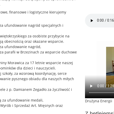
.
owe, finansowe i logistyczne kierujemy
 za ufundowanie nagród specjalnych i
iętokrzyskiego za osobiste przybycie na
ją obecnością oraz okazane wsparcie.
 za ufundowanie nagród,
za parafii w Brzezinach za wsparcie duchowe
miny Morawica za 17 letnie wsparcie naszej
minków dla dzieci i nauczycieli.
j szkoły, za wzorową koordynację, serce
owanie pysznego obiadu dla naszych miłych
ele z p. Damianem Zegadło za życzliwość i
ką za ufundowanie medali,
Drużyna Energii
y Wyrób i Sprzedaż Art. Mięsnych oraz
Z betlejems