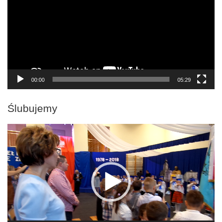
00:00
05:29
Ślubujemy
Odtwarzacz
video