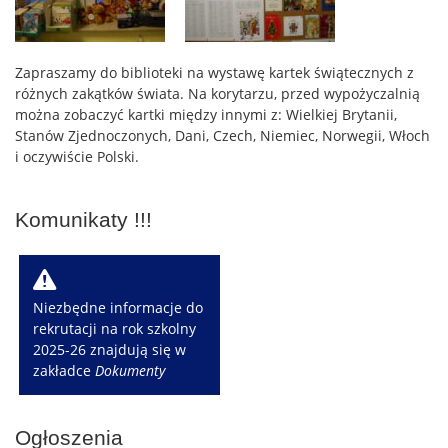
Zapraszamy do biblioteki na wystawę kartek świątecznych z
różnych zakątków świata. Na korytarzu, przed wypożyczalnią
można zobaczyć kartki między innymi z: Wielkiej Brytanii,
Stanów Zjednoczonych, Dani, Czech, Niemiec, Norwegii, Włoch
i oczywiście Polski.
Komunikaty !!!
W
Niezbędne informacje do
rekrutacji na rok szkolny
2025-26 znajdują się w
zakładce
Dokumenty
Ogłoszenia