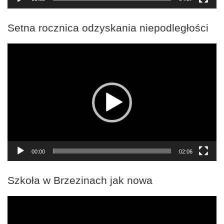
Setna rocznica odzyskania niepodległości
Odtwarzacz
video
00:00
02:06
Szkoła w Brzezinach jak nowa
Odtwarzacz
video