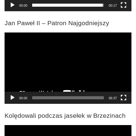
00:00
00:17
Jan Paweł II – Patron Najgodniejszy
Odtwarzacz
video
00:00
06:37
Kolędowali podczas jasełek w Brzezinach
Odtwarzacz
video