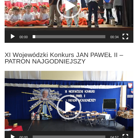
00:00
00:34
XI Wojewódzki Konkurs JAN PAWEŁ II –
PATRON NAJGODNIEJSZY
Odtwarzacz
video
00:00
04:57