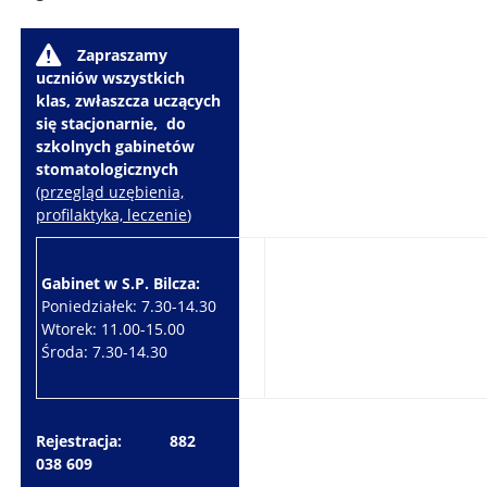
W
Zapraszamy
uczniów wszystkich
klas, zwłaszcza uczących
się stacjonarnie, do
szkolnych gabinetów
stomatologicznych
(
przegląd uzębienia,
profilaktyka, leczenie
)
Gabinet w S.P. Bilcza:
Gabinet w S.P. Brzeziny:
Poniedziałek: 7.30-14.30
Wtorek: 7.30-10.30
Wtorek: 11.00-15.00
Czwartek: 7.30-15.30
Środa: 7.30-14.30
Piątek: 7.30-14.30
Rejestracja: 882
038 609