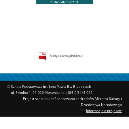
© Szkoła Podstawowa im. Jana Pawła II w Brzezinach
ul. Szkolna 1, 26-026 Morawica tel.: (041) 3114-055
Projekt szablonu dofinansowano ze środków Ministra Kultury i
Dziedzictwa Narodowego
Informacje o projekcie