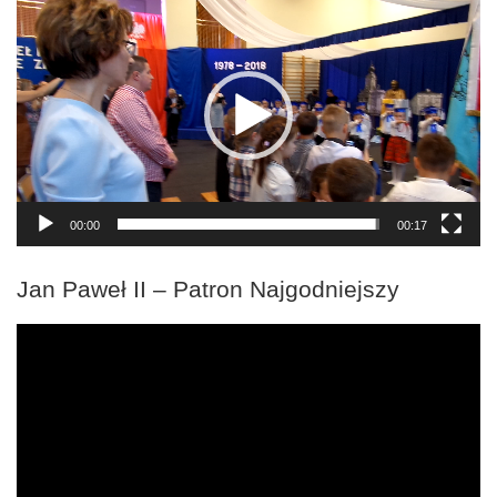
video
00:00
00:17
Jan Paweł II – Patron Najgodniejszy
Odtwarzacz
video