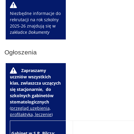
W
Niezbędne informacje do
rekrutacji na rok szkolny
2025-26 znajdują się w
zakładce
Dokumenty
Ogłoszenia
W
Zapraszamy
uczniów wszystkich
klas, zwłaszcza uczących
się stacjonarnie, do
szkolnych gabinetów
stomatologicznych
(
przegląd uzębienia,
profilaktyka, leczenie
)
Gabinet w S.P. Bilcza:
Gabinet w S.P. Brzeziny: