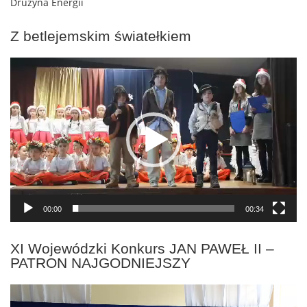
Drużyna Energii
Z betlejemskim światełkiem
Odtwarzacz
video
00:00
00:34
XI Wojewódzki Konkurs JAN PAWEŁ II –
PATRON NAJGODNIEJSZY
Odtwarzacz
video