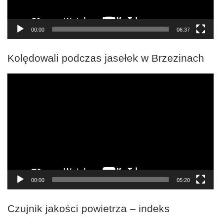
00:00
06:37
Kolędowali podczas jasełek w Brzezinach
Odtwarzacz
video
00:00
05:20
Czujnik jakości powietrza – indeks