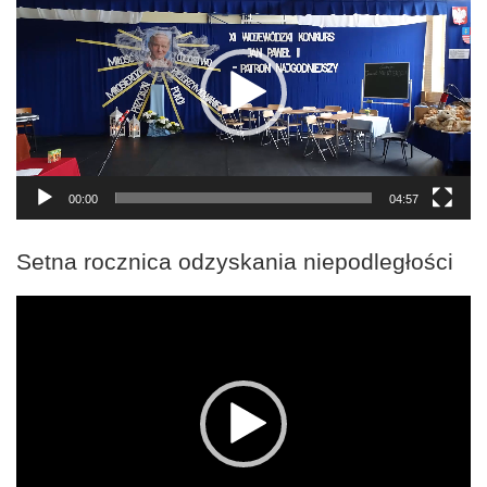
00:00
04:57
Setna rocznica odzyskania niepodległości
Odtwarzacz
video