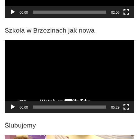
00:00
02:06
Szkoła w Brzezinach jak nowa
Odtwarzacz
video
00:00
05:29
Ślubujemy
Odtwarzacz