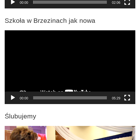
00:00
02:06
Szkoła w Brzezinach jak nowa
Odtwarzacz
video
00:00
05:29
Ślubujemy
Odtwarzacz
video