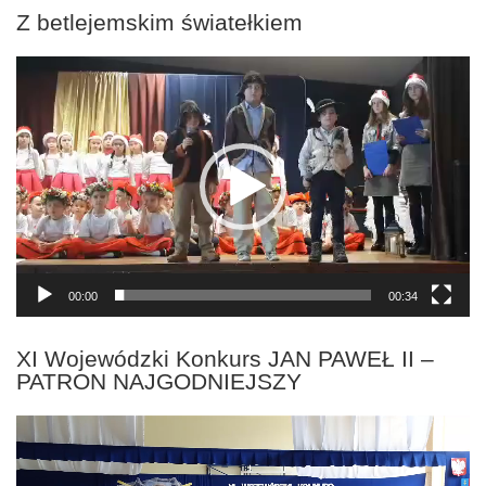
Z betlejemskim światełkiem
Odtwarzacz
video
00:00
00:34
XI Wojewódzki Konkurs JAN PAWEŁ II –
PATRON NAJGODNIEJSZY
Odtwarzacz
video