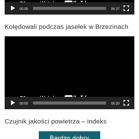
00:00
06:37
Kolędowali podczas jasełek w Brzezinach
Odtwarzacz
video
00:00
05:20
Czujnik jakości powietrza – indeks