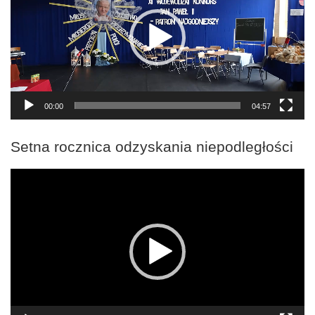
00:00
04:57
Setna rocznica odzyskania niepodległości
Odtwarzacz
video