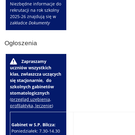
Niezbędne informacje do
rekrutacji na rok szkolny
2025-26 znajdują się w
zakładce
Dokumenty
Ogłoszenia
W
Zapraszamy
uczniów wszystkich
klas, zwłaszcza uczących
się stacjonarnie, do
szkolnych gabinetów
stomatologicznych
(
przegląd uzębienia,
profilaktyka, leczenie
)
Gabinet w S.P. Bilcza:
Gabinet w S.P. Brzeziny:
Poniedziałek: 7.30-14.30
Wtorek: 7.30-10.30